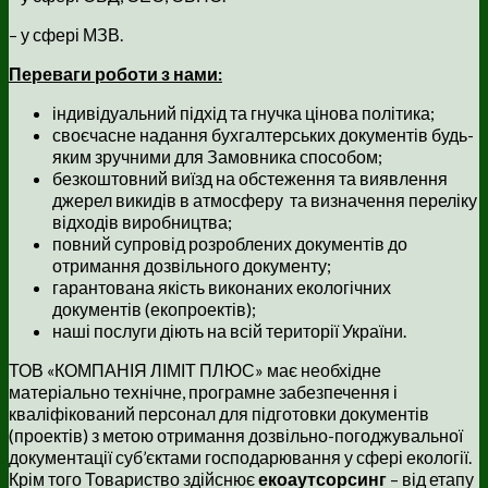
– у сфері МЗВ.
Переваги роботи з нами:
індивідуальний підхід та гнучка цінова політика;
своєчасне надання бухгалтерських документів будь-
яким зручними для Замовника способом;
безкоштовний виїзд на обстеження та виявлення
джерел викидів в атмосферу та визначення переліку
відходів виробництва;
повний супровід розроблених документів до
отримання дозвільного документу;
гарантована якість виконаних екологічних
документів (екопроектів);
наші послуги діють на всій території України.
ТОВ «КОМПАНІЯ ЛІМІТ ПЛЮС» має необхідне
матеріально технічне, програмне забезпечення і
кваліфікований персонал для підготовки документів
(проектів) з метою отримання дозвільно-погоджувальної
документації суб’єктами господарювання у сфері екології.
Крім того Товариство здійснює
екоаутсорсинг
– від етапу