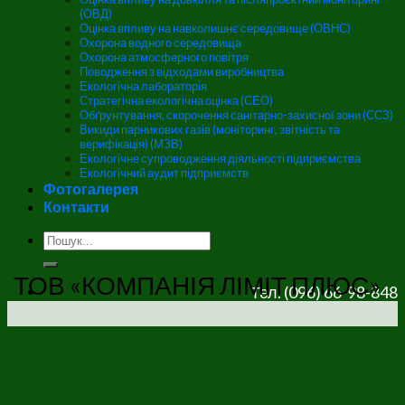
(ОВД)
Оцінка впливу на навколишнє середовище (ОВНС)
Охорона водного середовища
Охорона атмосферного повітря
Поводження з відходами виробництва
Екологічна лабораторія
Стратегічна екологічна оцінка (СЕО)
Обґрунтування, скорочення санітарно-захисної зони (ССЗ)
Викиди парникових газів (моніторинг, звітність та
верифікація) (МЗВ)
Екологічне супроводження діяльності підприємства
Екологічний аудит підприємств
Фотогалерея
Контакти
ТОВ «КОМПАНІЯ ЛІМІТ ПЛЮС»
Тел. (096) 66-98-848