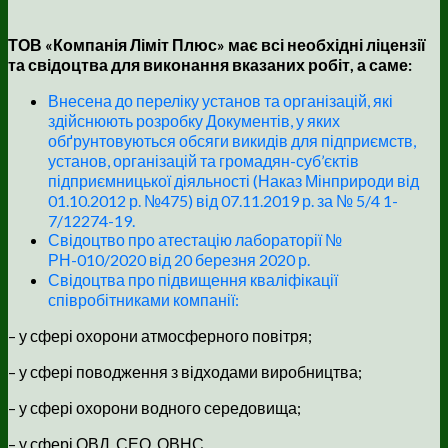
ТОВ «Компанія Ліміт Плюс» має всі необхідні ліцензії
та свідоцтва для виконання вказаних робіт, а саме:
Внесена до переліку установ та організацій, які
здійснюють розробку Документів, у яких
обґрунтовуються обсяги викидів для підприємств,
установ, організацій та громадян-суб’єктів
підприємницької діяльності (Наказ Мінприроди від
01.10.2012 р. №475) від 07.11.2019 р. за № 5/4 1-
7/12274-19.
Свідоцтво про атестацію лабораторії №
РН-010/2020 від 20 березня 2020 р.
Свідоцтва про підвищення кваліфікації
співробітниками компанії:
– у сфері охорони атмосферного повітря;
– у сфері поводження з відходами виробництва;
– у сфері охорони водного середовища;
– у сфері ОВД, СЕО, ОВНС.