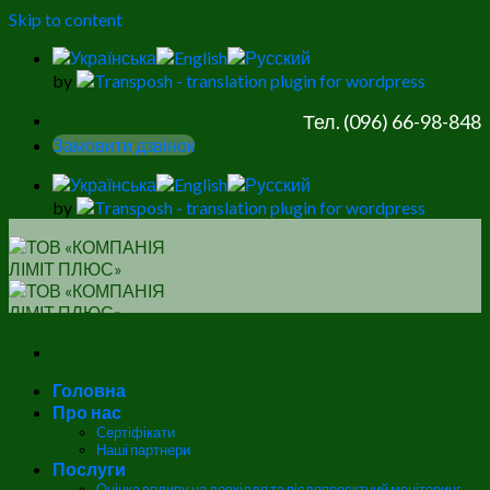
Skip to content
by
Тел. (096) 66-98-848
Замовити дзвінок
by
Головна
Про нас
Сертіфікати
Наші партнери
Послуги
Оцінка впливу на довкілля та післяпроєктний моніторинг